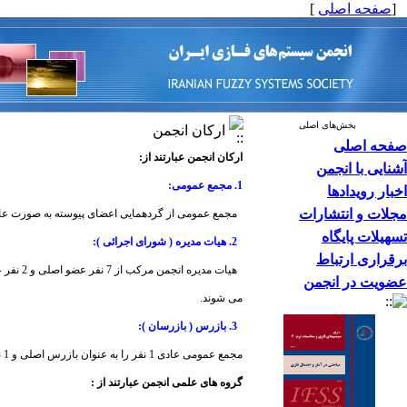
[
صفحه اصلی
]
بخش‌های اصلی
ارکان انجمن
صفحه اصلی
ارکان انجمن عبارتند از:
آشنایی با انجمن
1. مجمع عمومی:
اخبار رویدادها
مجلات و انتشارات
مجمع عمومی از گردهمایی اعضای پیوسته به صورت عادی
تسهیلات پایگاه
2. هیات مدیره ( شورای اجرائی ):
برقراری ارتباط
هیات مدیره انجمن مرکب از 7 نفر عضو اصلی و 2 نفر عضو علی البدل می باشد که هر دو سال یکبار با رای مخفی از میان اعضای پیوسته انجمن انتخاب
عضویت در انجمن
می شوند.
3. بازرس ( بازرسان ):
مجمع عمومی عادی 1 نفر را به عنوان بازرس اصلی و 1 نفر را بعنوان علی البدل برای مدت 2 سال انتخاب می نماید
گروه های علمی انجمن عبارتند از :