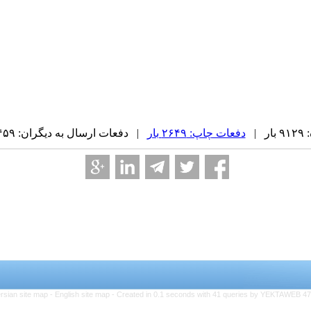
 |
دفعات چاپ: ۲۶۴۹ بار
| دفعات ارسال به دیگران: ۴۵۹ بار |
rsian site map -
English site map
- Created in 0.1 seconds with 41 queries by YEKTAWEB 4