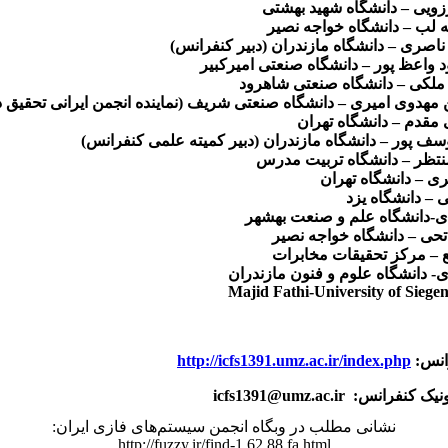
زویی – دانشگاه شهید بهشتی
 لب – دانشگاه خواجه نصیر
ناصری – دانشگاه مازندران (دبیر کنفرانس)
 واعظ پور – دانشگاه صنعتی امیرکبیر
 ملکی – دانشگاه صنعتی شاهرود
ن مهدوی امیری – دانشگاه صنعتی شریف (نماینده انجمن ایرانی تحقیق 
 مقدم – دانشگاه تهران
 یوسف پور – دانشگاه مازندران (دبیر کمیته علمی کنفرانس)
منتظر – دانشگاه تربیت مدرس
ری – دانشگاه تهران
 – دانشگاه یزد
دی-دانشگاه علم و صنعت بهشهر
تحی – دانشگاه خواجه نصیر
یع – مرکز تحقیقات مخابرات
ی- دانشگاه علوم و فنون مازندران
Majid Fathi-University of Sieg
رانس:
http://icfs1391.umz.ac.ir/index.php
نیک کنفرانس:
icfs1391@umz.ac.ir
نشانی مطلب در وبگاه انجمن سیستم‌های فازی ایران:
http://fuzzy.ir/find-1.62.88.fa.html