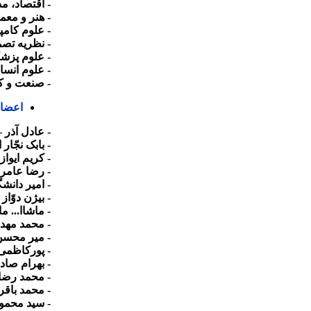
- اقتصاد، م
- هنر و معم
- علوم کامپی
- نظریه تص
- علوم پزش
- علوم انسا
- صنعت و 
اعضای
- عادل آذر
- بابک نجّار
- کریم ایواز
- رضا عامری
- امیر دان
- بیژن دوّاز
- ماشاا... 
- محمد مهد
- میر محسن
- پورکاظمی
- بهرام صاد
- محمد رضا 
- محمد باقر
- سید محمو