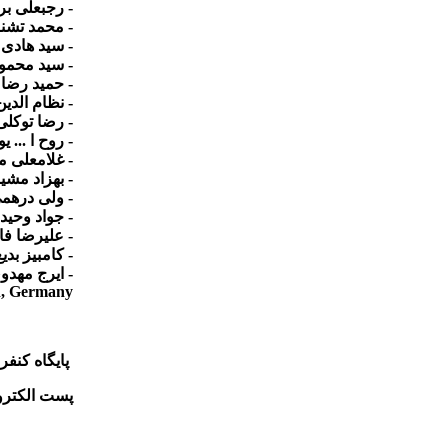
- رجبعلی بر
- محمد تشنه
- سید هادی 
- سید محمود
- حمید رضا
- نظام الدی
- رضا توکلی
- روح ا ...
- غلامعلی 
- بهزاد مشی
- ولی درهمی
- جواد وحی
- علیرضا فا
- کامبیز بد
- ایرج مهدو
en, Germany
پایگاه کنف
پست الکترو