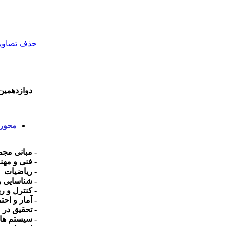
حذف تصاویر 
دوازدهمین کنف
محوره
- مبانی مج
- فنی و مه
- ریاضیات
- شناسایی 
- کنترل و رب
- آمار و احت
- تحقیق در 
- سیستم ها